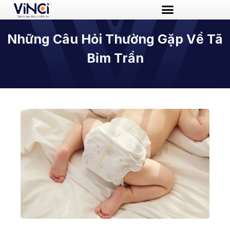
Nhảy
tới
Những Câu Hỏi Thường Gặp Về Tã
nội
dung
Bỉm Trần