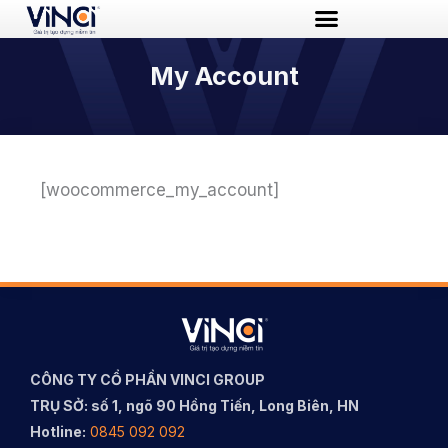
Nhảy
tới
My Account
nội
dung
[woocommerce_my_account]
CÔNG TY CỔ PHẦN VINCI GROUP
TRỤ SỞ: số 1, ngõ 90 Hồng Tiến, Long Biên, HN
Hotline:
0845 092 092